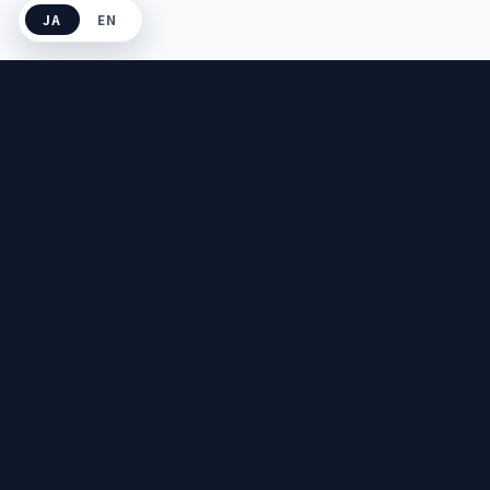
JA
EN
AI Patent
Trans
.
特許翻訳に特化した
AI×専門家のハイブリッドサービス
サービス詳細
よくある質問
料金
お問い合わせ
知財コラム