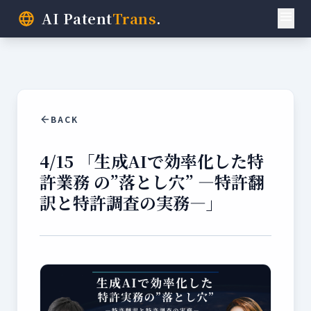
AI Patent
Trans
.
BACK
4/15 「生成AIで効率化した特
許業務 の”落とし穴” ―特許翻
訳と特許調査の実務―」