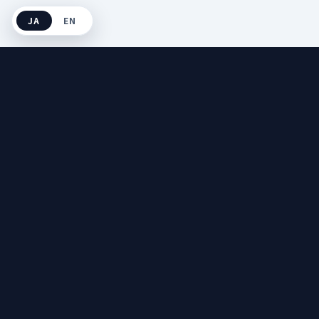
JA
EN
AI Patent
Trans
.
特許翻訳に特化した
AI×専門家のハイブリッドサービス
サービス詳細
よくある質問
料金
お問い合わせ
知財コラム