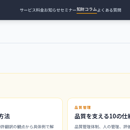
知財コラム
サービス
料金
お知らせ
セミナー
よくある質問
品質管理
方法
品質を支える10の仕
特許翻訳の観点から具体例で解
品質管理体制、人の管理、評